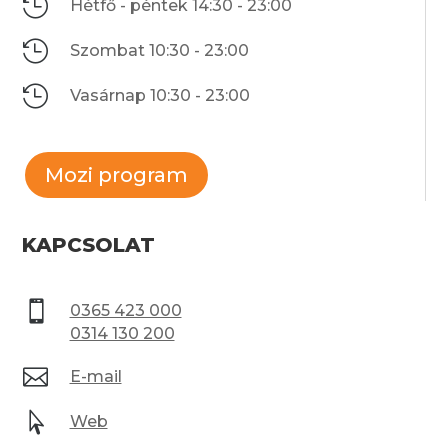

Hétfő - péntek
14:30 - 23:00

Szombat
10:30 - 23:00

Vasárnap
10:30 - 23:00
Mozi program
KAPCSOLAT

0365 423 000
0314 130 200

E-mail

Web