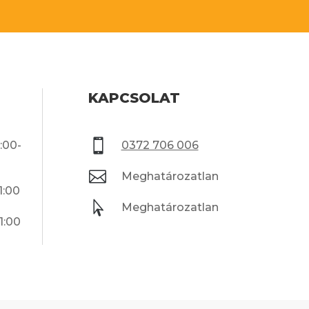
KAPCSOLAT

:00-
0372 706 006

Meghatározatlan
1:00

Meghatározatlan
1:00