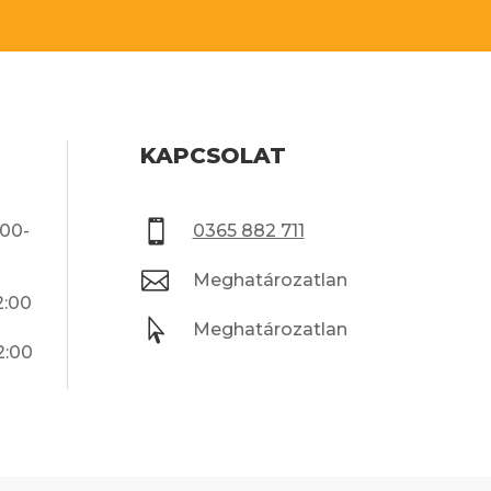
KAPCSOLAT

:00-
0365 882 711

Meghatározatlan
2:00

Meghatározatlan
2:00