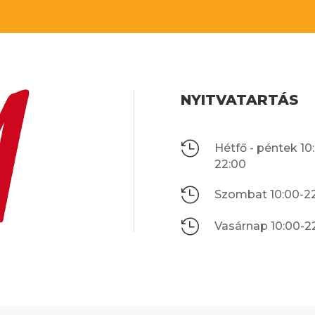
NYITVATARTÁS

Hétfő - péntek 10
22:00

Szombat 10:00-2

Vasárnap 10:00-2