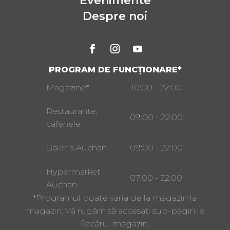
Evenimente
Despre noi
PROGRAM DE FUNCȚIONARE*
Magazine*
10:00 - 22:00
Restaurante,
09:00 - 22:00
cafenele
Galeria Auchan
09:00 - 22:00
Hypermarket
07:00 - 22:00
Auchan
*Programul poate varia de la magazin la
magazin. Vă rugăm să accesați sub-paginile
fiecărui magazin.