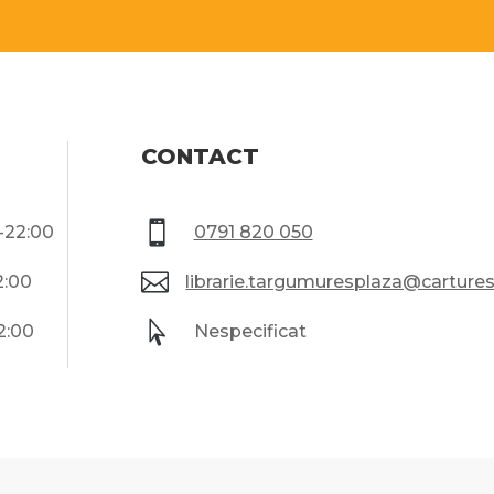
CONTACT

0-22:00
0791 820 050

2:00
librarie.targumuresplaza@cartures

2:00
Nespecificat