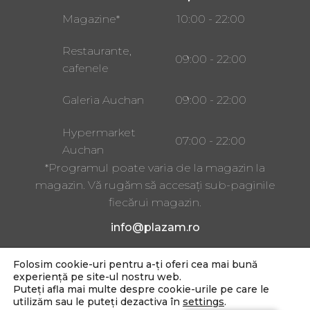
Magazine*
10:00 - 22:00
Restaurante,
09:00 - 22:00
cafenele
Galeria Auchan
09:00 - 22:00
Hypermarket
07:00 - 22:00
Auchan
*Programul poate varia de la magazin la
magazin. Vă rugăm să accesați sub-paginile
fiecărui magazin.
info@plazam.ro
Folosim cookie-uri pentru a-ți oferi cea mai bună
Strada Gheorghe Doja 243,
experiență pe site-ul nostru web.
Târgu Mureș 540228
Puteți afla mai multe despre cookie-urile pe care le
utilizăm sau le puteți dezactiva în
settings
.