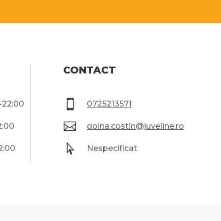
CONTACT

0-22:00
0725213571

2:00
doina.costin@juveline.ro

2:00
Nespecificat