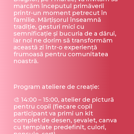
marcăm începutul primăverii
printr-un moment petrecut în
familie. Mărțișorul înseamnă
tradiție, gesturi mici cu
semnificație și bucuria de a dărui,
iar noi ne dorim să transformăm
această zi într-o experiență
frumoasă pentru comunitatea
noastră.
Program ateliere de creație:
🎨 14:00 – 15:00, atelier de pictură
pentru copii (fiecare copil
participant va primi un kit
complet de desen, șevalet, canva
cu template predefinit, culori,