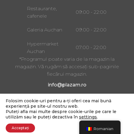
Restaurante,
09:00 - 22:00
cafenele
Galeria Auchan
09:00 - 22:00
Hypermarket
07:00 - 22:00
Auchan
*Programul poate varia de la magazin la
magazin. Vă rugăm să accesați sub-paginile
fiecărui magazin.
info@plazam.ro
Folosim cookie-uri pentru a-ți oferi cea mai bună
Strada Gheorghe Doja 243,
experiență pe site-ul nostru web.
Târgu Mureș 540228
Puteți afla mai multe despre cookie-urile pe care le
utilizăm sau le puteți dezactiva în
settings
.
Copyright 2025
Acceptați
Romanian