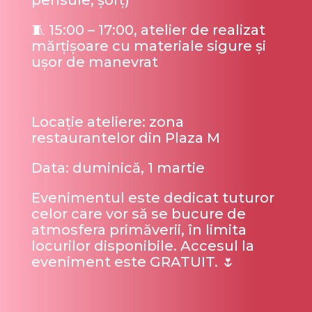
pensule, șorț)
🧵 15:00 – 17:00, atelier de realizat
mărțișoare cu materiale sigure și
ușor de manevrat
Locație ateliere: zona
restaurantelor din Plaza M
Data: duminică, 1 martie
Evenimentul este dedicat tuturor
celor care vor să se bucure de
atmosfera primăverii, în limita
locurilor disponibile. Accesul la
eveniment este GRATUIT. 🌷