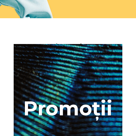
VitaMix
Promoții