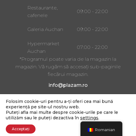
Restaurante,
09:00 - 22:00
cafenele
Galeria Auchan
09:00 - 22:00
Hypermarket
07:00 - 22:00
Auchan
*Programul poate varia de la magazin la
magazin. Vă rugăm să accesați sub-paginile
fiecărui magazin.
info@plazam.ro
Folosim cookie-uri pentru a-ți oferi cea mai bună
Strada Gheorghe Doja 243,
experiență pe site-ul nostru web.
Târgu Mureș 540228
Puteți afla mai multe despre cookie-urile pe care le
utilizăm sau le puteți dezactiva în
settings
.
Copyright 2025
Acceptați
Romanian
© Plaza M