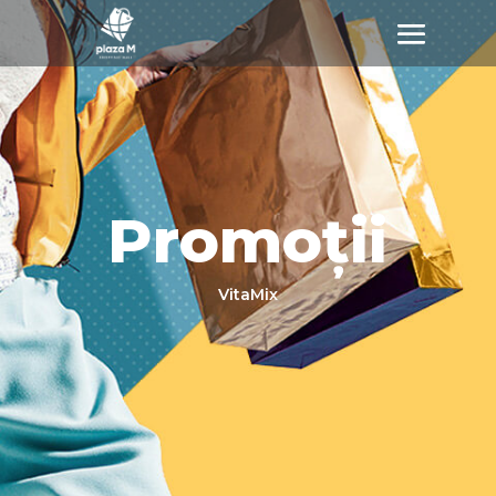
Promoții
VitaMix