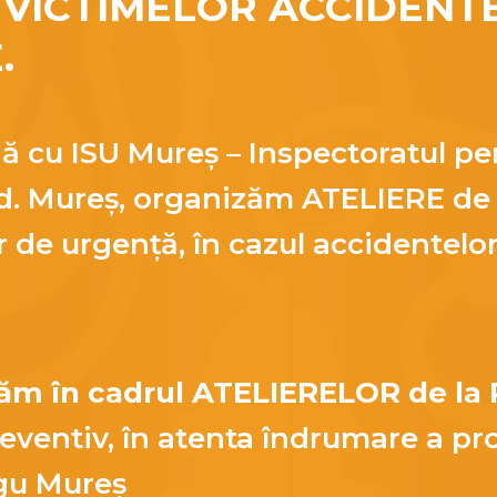
VICTIMELOR ACCIDENT
.
ă cu ISU Mureș – Inspectoratul pen
. Mureș, organizăm ATELIERE de c
r de urgență, în cazul accidentelor
țăm în cadrul ATELIERELOR de la
ventiv, în atenta îndrumare a prof
gu Mureș