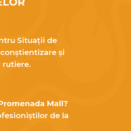
ELOR
tru Situații de
onștientizare și
 rutiere.
 Promenada Mall?
esioniștilor de la