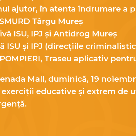
ul ajutor, în atenta îndrumare a pr
și SMURD Târgu Mureș
vă ISU, IPJ și Antidrog Mureș
 ISU și IPJ (direcțiile criminalistic
 POMPIERI, Traseu aplicativ pentru
nada Mall, duminică, 19 noiembri
exerciții educative și extrem de ut
rgență.