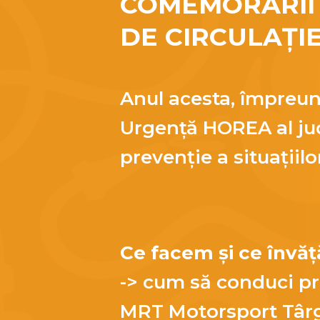
COMEMORĂRII 
DE CIRCULAȚIE
Anul acesta, împreun
Urgență HOREA al jud
prevenție a situațiilo
Ce facem și ce învă
-> cum să conduci pre
MRT Motorsport Târ