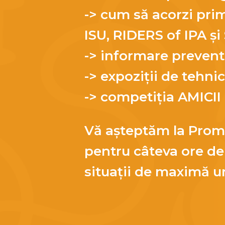
-> cum să acorzi prim
ISU, RIDERS of IPA 
-> informare preventi
-> expoziții de tehnică
-> competiția AMICII
Vă așteptăm la Prome
pentru câteva ore de 
situații de maximă u