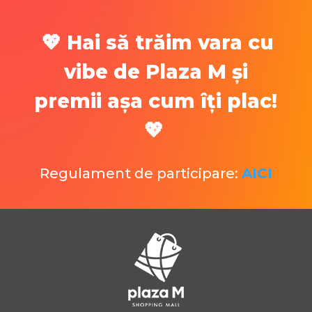
💖 Hai să trăim vara cu
vibe de Plaza M și
premii așa cum îți plac!
💖
Regulament de participare:
AICI