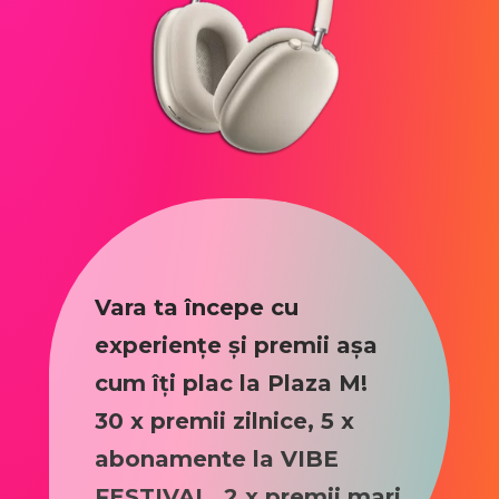
Vara ta începe cu
experiențe și premii așa
cum îți plac la Plaza M!
30 x premii zilnice, 5 x
abonamente la VIBE
FESTIVAL, 2 x premii mari